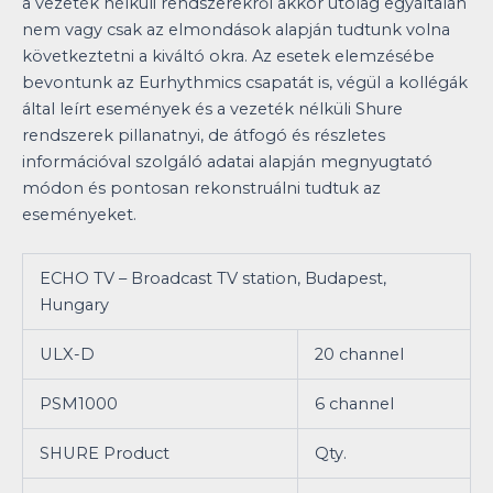
a vezeték nélküli rendszerekről akkor utólag egyáltalán
nem vagy csak az elmondások alapján tudtunk volna
következtetni a kiváltó okra. Az esetek elemzésébe
bevontunk az Eurhythmics csapatát is, végül a kollégák
által leírt események és a vezeték nélküli Shure
rendszerek pillanatnyi, de átfogó és részletes
információval szolgáló adatai alapján megnyugtató
módon és pontosan rekonstruálni tudtuk az
eseményeket.
ECHO TV – Broadcast TV station, Budapest,
Hungary
ULX-D
20 channel
PSM1000
6 channel
SHURE Product
Qty.