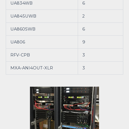
UA834WB
6
UA845UWB
2
UA860SWB
6
UA806
9
RFV-CPB
3
MXA-ANI4OUT-XLR
3