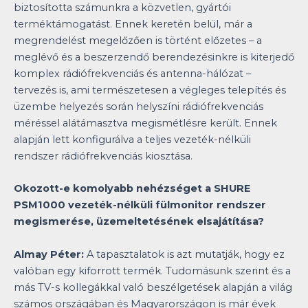
biztosította számunkra a közvetlen, gyártói
terméktámogatást. Ennek keretén belül, már a
megrendelést megelőzően is történt előzetes – a
meglévő és a beszerzendő berendezésinkre is kiterjedő
komplex rádiófrekvenciás és antenna-hálózat –
tervezés is, ami természetesen a végleges telepítés és
üzembe helyezés során helyszíni rádiófrekvenciás
méréssel alátámasztva megismétlésre került. Ennek
alapján lett konfigurálva a teljes vezeték-nélküli
rendszer rádiófrekvenciás kiosztása.
Okozott-e komolyabb nehézséget a SHURE
PSM1000 vezeték-nélküli fülmonitor rendszer
megismerése, üzemeltetésének elsajátítása?
Almay Péter:
A tapasztalatok is azt mutatják, hogy ez
valóban egy kiforrott termék. Tudomásunk szerint és a
más TV-s kollegákkal való beszélgetések alapján a világ
számos országában és Magyarországon is már évek