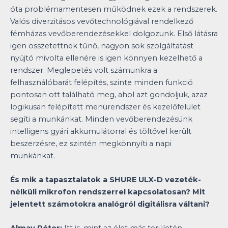
óta problémamentesen működnek ezek a rendszerek.
Valós diverzitásos vevőtechnológiával rendelkező
fémházas vevőberendezésekkel dolgozunk. Első látásra
igen összetettnek tűnő, nagyon sok szolgáltatást
nyújtó mivolta ellenére is igen könnyen kezelhető a
rendszer. Meglepetés volt számunkra a
felhasználóbarát felépítés, szinte minden funkció
pontosan ott található meg, ahol azt gondoljuk, azaz
logikusan felépített menürendszer és kezelőfelület
segíti a munkánkat. Minden vevőberendezésünk
intelligens gyári akkumulátorral és töltővel került
beszerzésre, ez szintén megkönnyíti a napi
munkánkat.
És mik a tapasztalatok a SHURE ULX-D vezeték-
nélküli mikrofon rendszerrel kapcsolatosan? Mit
jelentett számotokra analógról digitálisra váltani?