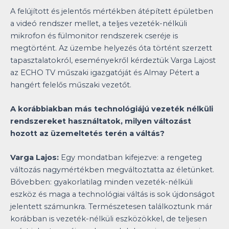
A felújított és jelentős mértékben átépített épületben
a videó rendszer mellet, a teljes vezeték-nélküli
mikrofon és fülmonitor rendszerek cseréje is
megtörtént. Az üzembe helyezés óta történt szerzett
tapasztalatokról, eseményekről kérdeztük Varga Lajost
az ECHO TV műszaki igazgatóját és Almay Pétert a
hangért felelős műszaki vezetőt.
A korábbiakban más technológiájú vezeték nélküli
rendszereket használtatok, milyen változást
hozott az üzemeltetés terén a váltás?
Varga Lajos:
Egy mondatban kifejezve: a rengeteg
változás nagymértékben megváltoztatta az életünket.
Bővebben: gyakorlatilag minden vezeték-nélküli
eszköz és maga a technológiai váltás is sok újdonságot
jelentett számunkra. Természetesen találkoztunk már
korábban is vezeték-nélküli eszközökkel, de teljesen