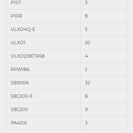
P10T
3
P10R
8
ULXD4Q-E
5
ULXD1
20
ULXD2/BETA58
4
RPW186
2
SB900A
32
SBC200-E
8
SBC200
9
PA421A
3