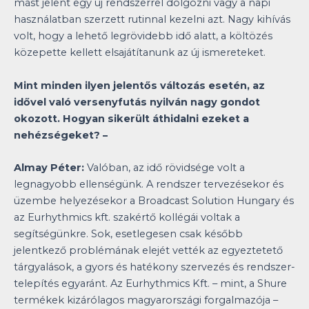
mást jelent egy új rendszerrel dolgozni vagy a napi
használatban szerzett rutinnal kezelni azt. Nagy kihívás
volt, hogy a lehető legrövidebb idő alatt, a költözés
közepette kellett elsajátítanunk az új ismereteket.
Mint minden ilyen jelentős változás esetén, az
idővel való versenyfutás nyilván nagy gondot
okozott. Hogyan sikerült áthidalni ezeket a
nehézségeket? –
Almay Péter:
Valóban, az idő rövidsége volt a
legnagyobb ellenségünk. A rendszer tervezésekor és
üzembe helyezésekor a Broadcast Solution Hungary és
az Eurhythmics kft. szakértő kollégái voltak a
segítségünkre. Sok, esetlegesen csak később
jelentkező problémának elejét vették az egyeztetető
tárgyalások, a gyors és hatékony szervezés és rendszer-
telepítés egyaránt. Az Eurhythmics Kft. – mint, a Shure
termékek kizárólagos magyarországi forgalmazója –