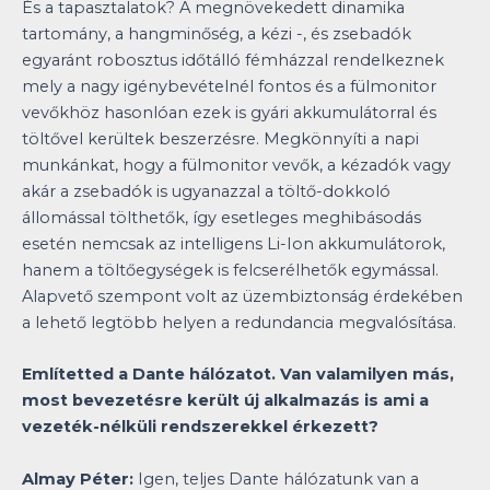
És a tapasztalatok? A megnövekedett dinamika
tartomány, a hangminőség, a kézi -, és zsebadók
egyaránt robosztus időtálló fémházzal rendelkeznek
mely a nagy igénybevételnél fontos és a fülmonitor
vevőkhöz hasonlóan ezek is gyári akkumulátorral és
töltővel kerültek beszerzésre. Megkönnyíti a napi
munkánkat, hogy a fülmonitor vevők, a kézadók vagy
akár a zsebadók is ugyanazzal a töltő-dokkoló
állomással tölthetők, így esetleges meghibásodás
esetén nemcsak az intelligens Li-Ion akkumulátorok,
hanem a töltőegységek is felcserélhetők egymással.
Alapvető szempont volt az üzembiztonság érdekében
a lehető legtöbb helyen a redundancia megvalósítása.
Említetted a Dante hálózatot. Van valamilyen más,
most bevezetésre került új alkalmazás is ami a
vezeték-nélküli rendszerekkel érkezett?
Almay Péter:
Igen, teljes Dante hálózatunk van a