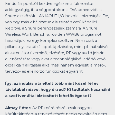
kiindulási ponttól kezdve egészen a fülmonitor
adóegységig, itt a végpontokon a D/A konverziót is
Shure eszközök – ANI4OUT I/O boxok – biztosítják. De,
van egy másik hálózatunk is szintén cat6 kábellel
kiépítve, a Shure berendezések számára. A Shure
Wireless Work Bench 6, röviden WWB6 programot
használjuk. Ez egy komplex szoftver. Nem csak a
pillanatnyi eszközállapot kijelzésére, mint pl.: hátralévő
akkumulátor üzemidő jelzésére, RF vagy audió jelszint
ellenőrzésére vagy akár a technológiából adódó vevő
oldali gain állítására alkalmas, hanem egyesíti a mérő-,
tervező- és ellenőrző funkciókat egyaránt.
Így, az indulás óta eltelt több mint közel fél év
távlatából nézve, hogy érzed? Ki tudtátok használni
a szoftver által biztosított lehetőségeket?
Almay Péter:
Az RF mérő részét csak nagyon
körültekintően, a tervező részét pedig egyáltalán nem