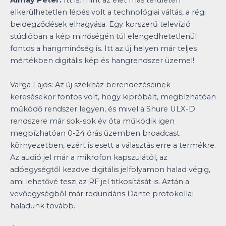
Almay Péter:
Itt is, mint az élet más területén
elkerülhetetlen lépés volt a technológiai váltás, a régi
beidegződések elhagyása. Egy korszerű televízió
stúdióban a kép minőségén túl elengedhetetlenül
fontos a hangminőség is. Itt az új helyen már teljes
mértékben digitális kép és hangrendszer üzemel!
Varga Lajos: Az új székház berendezéseinek
keresésekor fontos volt, hogy kipróbált, megbízhatóan
működő rendszer legyen, és mivel a Shure ULX-D
rendszere már sok-sok év óta működik igen
megbízhatóan 0-24 órás üzemben broadcast
környezetben, ezért is esett a választás erre a termékre.
Az audió jel már a mikrofon kapszulától, az
adóegységtől kezdve digitális jelfolyamon halad végig,
ami lehetővé teszi az RF jel titkosítását is. Aztán a
vevőegységből már redundáns Dante protokollal
haladunk tovább.