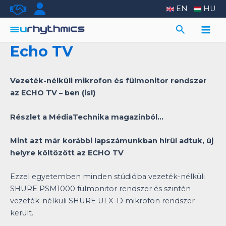
Skip
EN
HU
to
Search
content
Main
Echo TV
Men
Vezeték-nélküli mikrofon és fülmonitor rendszer
az ECHO TV – ben (is!)
Részlet a MédiaTechnika magazinból…
Mint azt már korábbi lapszámunkban hírül adtuk, új
helyre költözött az ECHO TV
Ezzel egyetemben minden stúdióba vezeték-nélküli
SHURE PSM1000 fülmonitor rendszer és szintén
vezeték-nélküli SHURE ULX-D mikrofon rendszer
került.