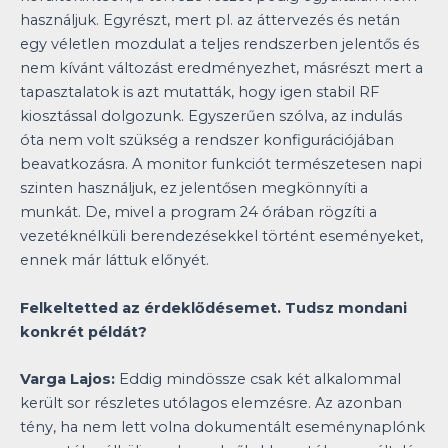
használjuk. Egyrészt, mert pl. az áttervezés és netán
egy véletlen mozdulat a teljes rendszerben jelentős és
nem kívánt változást eredményezhet, másrészt mert a
tapasztalatok is azt mutatták, hogy igen stabil RF
kiosztással dolgozunk. Egyszerűen szólva, az indulás
óta nem volt szükség a rendszer konfigurációjában
beavatkozásra. A monitor funkciót természetesen napi
szinten használjuk, ez jelentősen megkönnyíti a
munkát. De, mivel a program 24 órában rögzíti a
vezetéknélküli berendezésekkel történt eseményeket,
ennek már láttuk előnyét.
Felkeltetted az érdeklődésemet. Tudsz mondani
konkrét példát?
Varga Lajos:
Eddig mindössze csak két alkalommal
került sor részletes utólagos elemzésre. Az azonban
tény, ha nem lett volna dokumentált eseménynaplónk