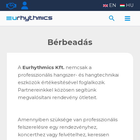
Skip
EN
HU
to
Search
content
Main
Men
Bérbeadás
A
Eurhythmics Kft.
nemcsak a
professzionális hangszer- és hangtechnikai
eszközök értékesítésével foglalkozik.
Partnereinkkel közösen segítünk
megvalósítani rendevény ötleteit.
Amennyiben szüksége van professzionális
felszerelésre egy rendezvényhez,
koncerthez vagy felvételhez, keressen