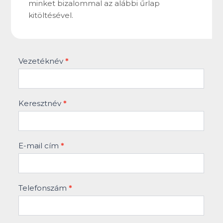
minket bizalommal az alábbi űrlap
kitöltésével.
Bérbeadás
Vezetéknév
*
űrlap
Keresztnév
*
E-mail cím
*
Telefonszám
*