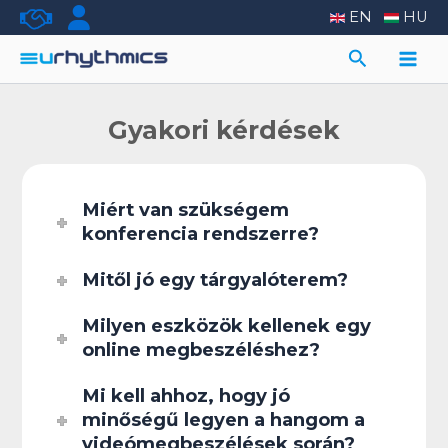
Skip
EN
HU
to
Search
content
Main
Men
Gyakori kérdések
Miért van szükségem
konferencia rendszerre?
Mitől jó egy tárgyalóterem?
Milyen eszközök kellenek egy
online megbeszéléshez?
Mi kell ahhoz, hogy jó
minőségű legyen a hangom a
videómegbeszélések során?