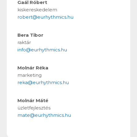
Gaál Róbert
kiskereskedelem
robert@eurhythmics.hu
Bera Tibor
raktár
info@eurhythmics.hu
Molnár Réka
marketing
reka@eurhythmics.hu
Molnár Máté
üzletfejlesztés
mate@eurhythmics.hu