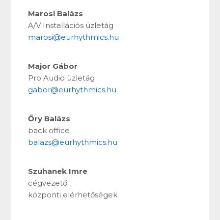
Marosi Balázs
A/V Installációs üzletág
marosi@eurhythmics.hu
Major Gábor
Pro Audio üzletág
gabor@eurhythmics.hu
Őry Balázs
back office
balazs@eurhythmics.hu
Szuhanek Imre
cégvezető
központi elérhetőségek