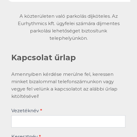
A közterületen való parkolás díjköteles. Az
Eurhythmics kft. ügyfelei számára díjmentes
parkolási lehetőséget biztosítunk
telephelyünkön.
Kapcsolat űrlap
Kapcsolat
Amennyiben kérdése merülne fel, keressen
űrlap
minket bizalommal telefonszámunkon vagy
vegye fel velünk a kapcsolatot az alábbi űrlap
kitöltésével!
Vezetéknév
*
Keresztnév
*