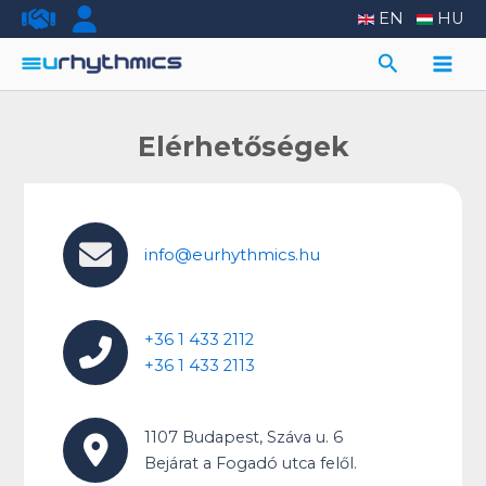
Skip
EN
HU
to
Search
content
Main
Men
Elérhetőségek
info@eurhythmics.hu
+36 1 433 2112
+36 1 433 2113
1107 Budapest, Száva u. 6
Bejárat a Fogadó utca felől.