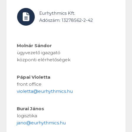
Eurhythmics Kft.
Adószám: 13278562-2-42
Molnár Sándor
ügyvezető igazgató
központi elérhetőségek
Pápai Violetta
front office
violetta@eurhythmics.hu
Burai János
logisztika
jano@eurhythmics.hu