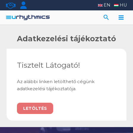
Skip
EN
HU
to
Search
content
Main
Men
Adatkezelési tájékoztató
Tisztelt Látogató!
Az alábbi linken letölthető cégünk
adatkezelési tájékoztatója.
LETÖLTÉS