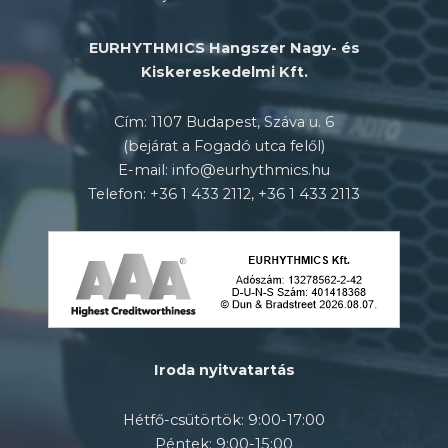
EURHYTHMICS Hangszer Nagy- és
Kiskereskedelmi Kft.
Cím: 1107 Budapest, Száva u. 6
(bejárat a Fogadó utca felől)
E-mail: info@eurhythmics.hu
Telefon: +36 1 433 2112, +36 1 433 2113
Iroda nyitvatartás
Hétfő-csütörtök: 9:00-17:00
Péntek: 9:00-15:00