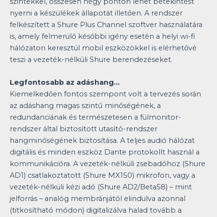
szintekkel, összesen négy ponton lehet betekintést
nyerni a készülékek állapotát illetően. A rendszer
felkészített a Shure Plus Channel szoftver használatára
is, amely felmerülő későbbi igény esetén a helyi wi-fi
hálózaton keresztül mobil eszközökkel is elérhetővé
teszi a vezeték-nélküli Shure berendezéseket.
Legfontosabb az adáshang…
Kiemelkedően fontos szempont volt a tervezés során
az adáshang magas szintű minőségének, a
redundanciának és természetesen a fülmonitor-
rendszer által biztosított utasító-rendszer
hangminőségének biztosítása. A teljes audió hálózat
digitális és minden eszköz Dante protokollt használ a
kommunikációra. A vezeték-nélküli zsebadóhoz (Shure
AD1) csatlakoztatott (Shure MX150) mikrofon, vagy a
vezeték-nélküli kézi adó (Shure AD2/Beta58) – mint
jelforrás – analóg membránjától elindulva azonnal
(titkosítható módon) digitalizálva halad tovább a