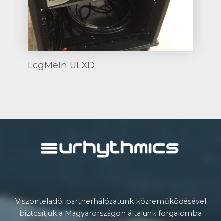
LogMeIn ULXD
Post
navigation
Viszonteladói partnerhálózatunk közreműködésével
biztosítjuk a Magyarországon általunk forgalomba