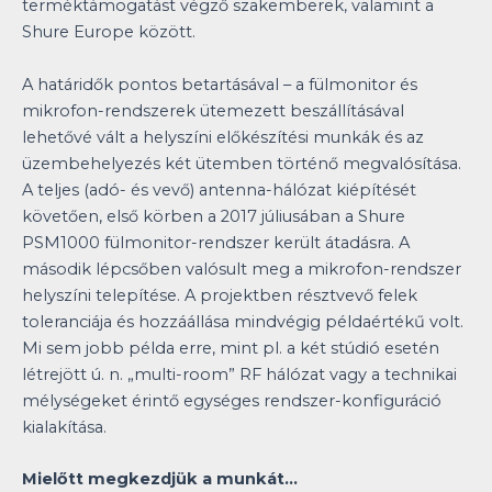
terméktámogatást végző szakemberek, valamint a
Shure Europe között.
A határidők pontos betartásával – a fülmonitor és
mikrofon-rendszerek ütemezett beszállításával
lehetővé vált a helyszíni előkészítési munkák és az
üzembehelyezés két ütemben történő megvalósítása.
A teljes (adó- és vevő) antenna-hálózat kiépítését
követően, első körben a 2017 júliusában a Shure
PSM1000 fülmonitor-rendszer került átadásra. A
második lépcsőben valósult meg a mikrofon-rendszer
helyszíni telepítése. A projektben résztvevő felek
toleranciája és hozzáállása mindvégig példaértékű volt.
Mi sem jobb példa erre, mint pl. a két stúdió esetén
létrejött ú. n. „multi-room” RF hálózat vagy a technikai
mélységeket érintő egységes rendszer-konfiguráció
kialakítása.
Mielőtt megkezdjük a munkát…