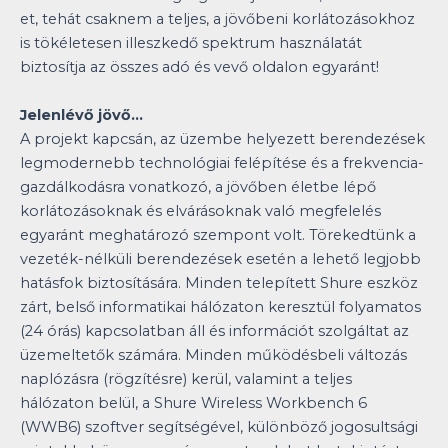
et, tehát csaknem a teljes, a jövőbeni korlátozásokhoz
is tökéletesen illeszkedő spektrum használatát
biztosítja az összes adó és vevő oldalon egyaránt!
Jelenlévő jövő…
A projekt kapcsán, az üzembe helyezett berendezések
legmodernebb technológiai felépítése és a frekvencia-
gazdálkodásra vonatkozó, a jövőben életbe lépő
korlátozásoknak és elvárásoknak való megfelelés
egyaránt meghatározó szempont volt. Törekedtünk a
vezeték-nélküli berendezések esetén a lehető legjobb
hatásfok biztosítására. Minden telepített Shure eszköz
zárt, belső informatikai hálózaton keresztül folyamatos
(24 órás) kapcsolatban áll és információt szolgáltat az
üzemeltetők számára. Minden működésbeli változás
naplózásra (rögzítésre) kerül, valamint a teljes
hálózaton belül, a Shure Wireless Workbench 6
(WWB6) szoftver segítségével, különböző jogosultsági