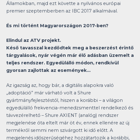
Államokban, majd ezt követte a nyilvános európai
premier szeptemberben az IBC 2017 alkalmával.
És mi történt Magyarországon 2017-ben?
Elindul az ATV projekt.
Késő tavasszal kezdődtek meg a beszerzést érintő
tárgyalások, nyár végén már élő adásban üzemelt a
teljes rendszer. Egyedülálló módon, rendkívül
gyorsan zajlottak az események…
Az igazság az, hogy bár, a digitális alapokra való
„adoptáció” már várható volt a Shure
gyártmányfejlesztéstől, hiszen a korábbi – a világon
egyedülálló frekvencia-menedzsmenttel rendelkező és
távvezérelhető – Shure AXIENT (analóg) rendszer
megjelenése óta eltelt már öt év, ennek ellenére az új
termékről semmi nem szivárgott ki idő előtt. A
megjelenés időszerűségéhez hozzátartozik a korábbi,