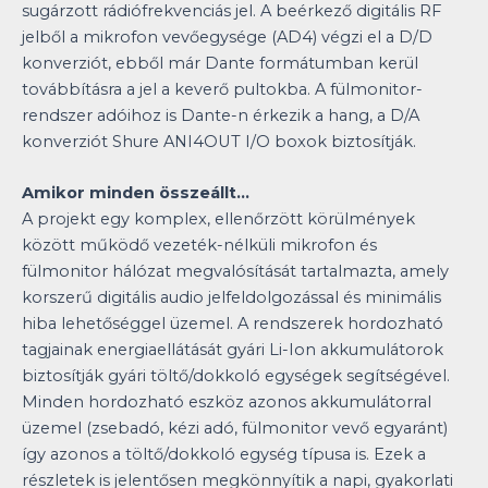
sugárzott rádiófrekvenciás jel. A beérkező digitális RF
jelből a mikrofon vevőegysége (AD4) végzi el a D/D
konverziót, ebből már Dante formátumban kerül
továbbításra a jel a keverő pultokba. A fülmonitor-
rendszer adóihoz is Dante-n érkezik a hang, a D/A
konverziót Shure ANI4OUT I/O boxok biztosítják.
Amikor minden összeállt…
A projekt egy komplex, ellenőrzött körülmények
között működő vezeték-nélküli mikrofon és
fülmonitor hálózat megvalósítását tartalmazta, amely
korszerű digitális audio jelfeldolgozással és minimális
hiba lehetőséggel üzemel. A rendszerek hordozható
tagjainak energiaellátását gyári Li-Ion akkumulátorok
biztosítják gyári töltő/dokkoló egységek segítségével.
Minden hordozható eszköz azonos akkumulátorral
üzemel (zsebadó, kézi adó, fülmonitor vevő egyaránt)
így azonos a töltő/dokkoló egység típusa is. Ezek a
részletek is jelentősen megkönnyítik a napi, gyakorlati