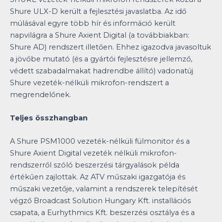
Shure ULX-D került a fejlesztési javaslatba. Az idő
múlásával egyre több hír és információ került
napvilágra a Shure Axient Digital (a továbbiakban:
Shure AD) rendszert illetően. Ehhez igazodva javasoltuk
a jövőbe mutató (és a gyártói fejlesztésre jellemző,
védett szabadalmakat hadrendbe állító) vadonatúj
Shure vezeték-nélküli mikrofon-rendszert a
megrendelőnek.
Teljes összhangban
A Shure PSM1000 vezeték-nélküli fülmonitor és a
Shure Axient Digital vezeték nélküli mikrofon-
rendszerről szóló beszerzési tárgyalások példa
értékűen zajlottak. Az ATV műszaki igazgatója és
műszaki vezetője, valamint a rendszerek telepítését
végző Broadcast Solution Hungary Kft. installációs
csapata, a Eurhythmics Kft. beszerzési osztálya és a