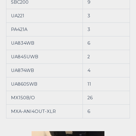
SBC200
9
UA221
3
PA421A
3
UA834WB
6
UA845UWB
2
UA874WB
4
UA860SWB
11
MX150B/O
26
MXA-ANI4OUT-XLR
6