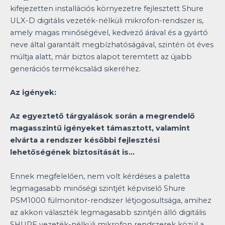
kifejezetten installációs környezetre fejlesztett Shure
ULX-D digitális vezeték-nélküli mikrofon-rendszer is,
amely magas minőségével, kedvező árával és a gyártó
neve által garantált megbízhatóságával, szintén öt éves
múltja alatt, már biztos alapot teremtett az újabb
generációs termékcsalád sikeréhez.
Az igények:
Az egyeztető tárgyalások során a megrendelő
magasszintű igényeket támasztott, valamint
elvárta a rendszer későbbi fejlesztési
lehetőségének biztosítását is…
Ennek megfelelően, nem volt kérdéses a paletta
legmagasabb minőségi szintjét képviselő Shure
PSM1000 fülmonitor-rendszer létjogosultsága, amihez
az akkori választék legmagasabb szintjén álló digitális
SHURE vezeték-nélküli mikrofon rendszerek közül a