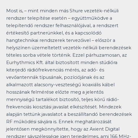
Most is, – mint minden más Shure vezeték-nélküli
rendszer telepítése esetén – együttműködve a
telepítendő rendszer felhasználójával, a rendszert
értékesítő partnerünkkel, és a kapcsolódó
hangtechnikai rendszerek tervezőivel – először a
helyszínen üzemeltetett vezeték-nélküli berendezések
tételes sorba vétele történik. Ezzel párhuzamosan, az
Eurhythmics Kft. által biztosított minden stúdióra
kiterjedő rádiófrekvenciás mérés, az adó- és
vevőantennák típusának, pozíciójának és az
alkalmazott alacsony-veszteségű koaxiális kábel
hosszának felmérése előzte meg a jelentős
mennyiségű tartalékot biztosító, teljes körű rádió-
frekvenciás kiosztási javaslat elkészítését. Mindezek
alapján tettünk javaslatot a beszállítandó berendezések
RF működési sávjára is. Ennek meghatározását
jelentősen megkönnyítette, hogy az Axient Digital
rendszer sávszélessége igen terjedelmes, ami 166 MHz-