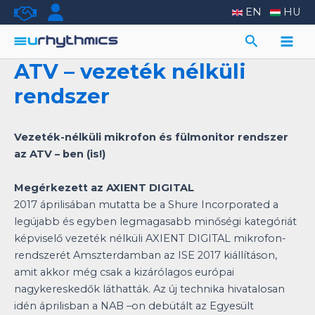
Skip
EN
HU
to
Search
content
Main
ATV – vezeték nélküli
Men
rendszer
Vezeték-nélküli mikrofon és fülmonitor rendszer
az ATV – ben (is!)
Megérkezett az AXIENT DIGITAL
2017 áprilisában mutatta be a Shure Incorporated a
legújabb és egyben legmagasabb minőségi kategóriát
képviselő vezeték nélküli AXIENT DIGITAL mikrofon-
rendszerét Amszterdamban az ISE 2017 kiállításon,
amit akkor még csak a kizárólagos európai
nagykereskedők láthatták. Az új technika hivatalosan
idén áprilisban a NAB –on debütált az Egyesült