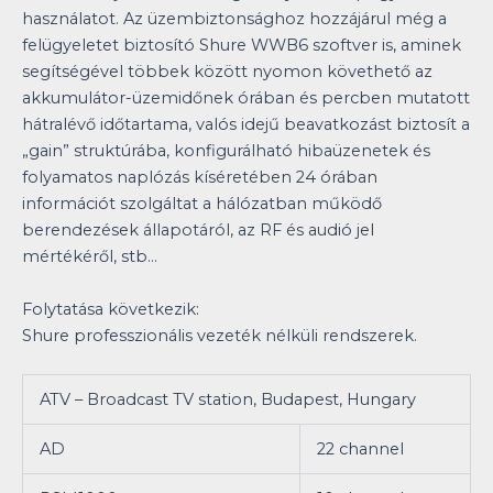
használatot. Az üzembiztonsághoz hozzájárul még a
felügyeletet biztosító Shure WWB6 szoftver is, aminek
segítségével többek között nyomon követhető az
akkumulátor-üzemidőnek órában és percben mutatott
hátralévő időtartama, valós idejű beavatkozást biztosít a
„gain” struktúrába, konfigurálható hibaüzenetek és
folyamatos naplózás kíséretében 24 órában
információt szolgáltat a hálózatban működő
berendezések állapotáról, az RF és audió jel
mértékéről, stb…
Folytatása következik:
Shure professzionális vezeték nélküli rendszerek.
ATV – Broadcast TV station, Budapest, Hungary
AD
22 channel