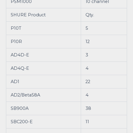
PSM1000
10 channel
SHURE Product
Qty.
P10T
5
P10R
12
AD4D-E
3
AD4Q-E
4
AD1
22
AD2/Beta58A
4
SB900A
38
SBC200-E
11