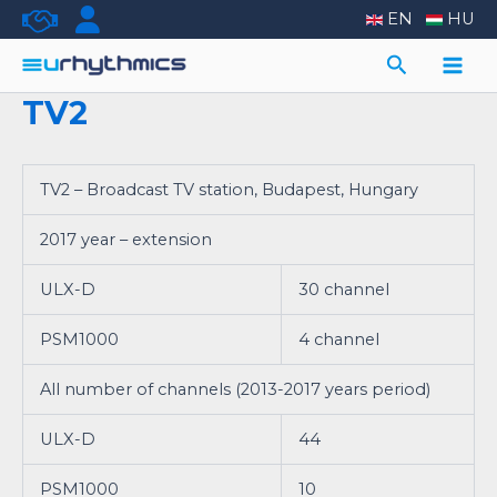
Skip
EN
HU
to
Search
content
Main
TV2
Men
TV2 – Broadcast TV station, Budapest, Hungary
2017 year – extension
ULX-D
30 channel
PSM1000
4 channel
All number of channels (2013-2017 years period)
ULX-D
44
PSM1000
10