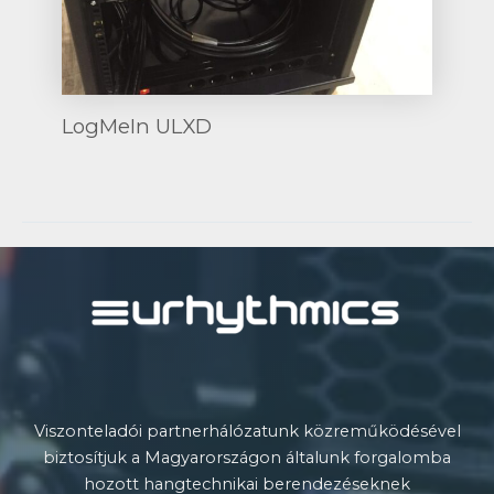
LogMeIn ULXD
Post
navigation
Viszonteladói partnerhálózatunk közreműködésével
biztosítjuk a Magyarországon általunk forgalomba
hozott hangtechnikai berendezéseknek