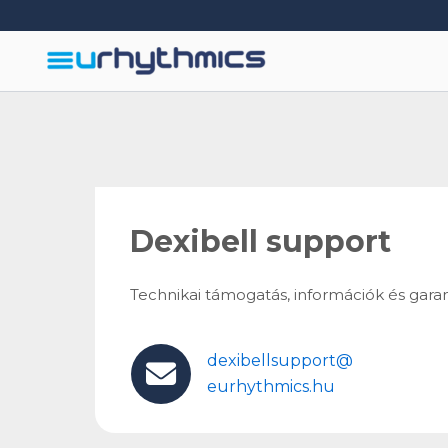
Skip
to
content
Dexibell support
Technikai támogatás, információk és garanc
dexibellsupport@
eurhythmics.hu