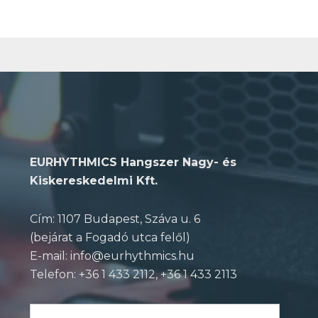
EURHYTHMICS Hangszer Nagy- és
Kiskereskedelmi Kft.
Cím: 1107 Budapest, Száva u. 6
(bejárat a Fogadó utca felől)
E-mail: info@eurhythmics.hu
Telefon: +36 1 433 2112, +36 1 433 2113