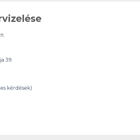
vizelése
t.
a 39.
zes kérdések)