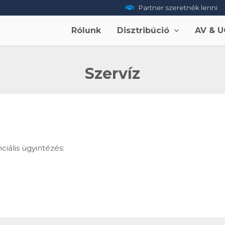
Partner szeretnék lenni
Rólunk
Disztribúció
AV & U
Szervíz
iális ügyintézés: