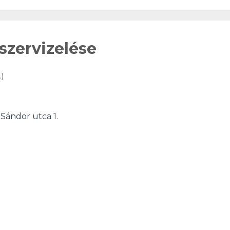
szervizelése
)
Sándor utca 1.