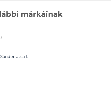
alábbi márkáinak
)
Sándor utca 1.