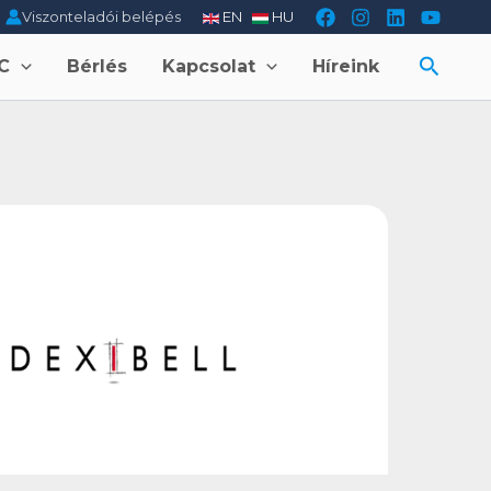
Viszonteladói belépés
EN
HU
Searc
C
Bérlés
Kapcsolat
Híreink