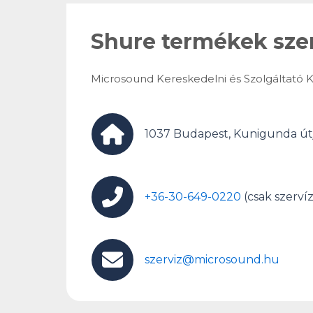
Shure termékek szer
Microsound Kereskedelni és Szolgáltató Kf
1037 Budapest, Kunigunda útj
+36-30-649-0220
(csak szerví
szerviz@microsound.hu