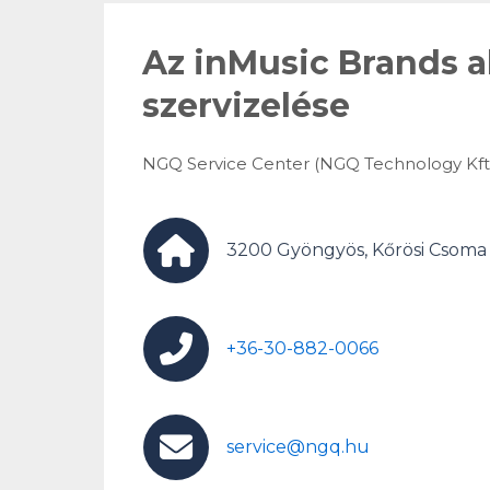
Az inMusic Brands 
szervizelése
NGQ Service Center (NGQ Technology Kft.
3200 Gyöngyös, Kőrösi Csoma 
+36-30-882-0066
service@ngq.hu