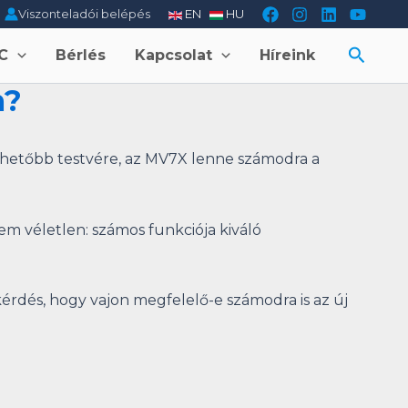
Viszonteladói belépés
EN
HU
Searc
C
Bérlés
Kapcsolat
Híreink
m?
thetőbb testvére, az MV7X lenne számodra a
em véletlen: számos funkciója kiváló
érdés, hogy vajon megfelelő-e számodra is az új