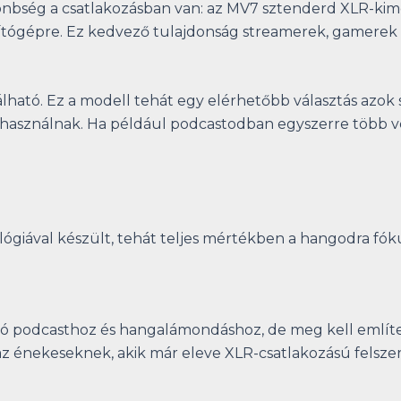
nbség a csatlakozásban van: az MV7 sztenderd XLR-kime
ítógépre. Ez kedvező tulajdonság streamerek, gamerek
ató. Ez a modell tehát egy elérhetőbb választás azok 
 használnak. Ha például podcastodban egyszerre több v
ógiával készült, tehát teljes mértékben a hangodra fókusz
ló podcasthoz és hangalámondáshoz, de meg kell említeni
az énekeseknek, akik már eleve XLR-csatlakozású felsze