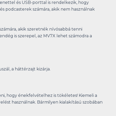
nettel és USB-porttal is rendelkezik, hogy
 és podcasterek számára, akik nem használnak
számára, akik szeretnék nívósabbá tenni
endég is szerepel, az MV7X lehet számodra a
ál, a háttérzajt kizárja.
, hogy énekfelvételhez is tökéletes! Kiemeli a
relést használnak. Bármilyen kialakítású szobában