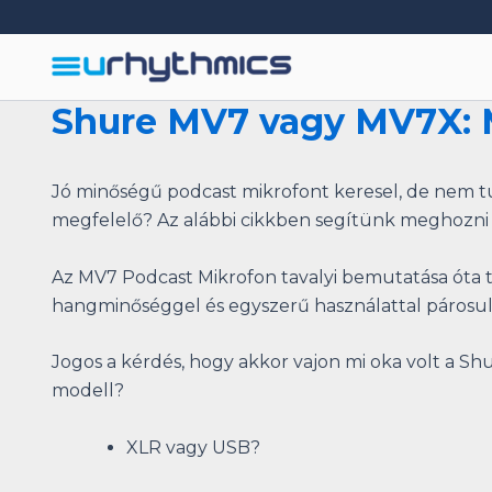
Skip
to
content
Shure MV7 vagy MV7X: M
Jó minőségű podcast mikrofont keresel, de nem t
megfelelő? Az alábbi cikkben segítünk meghozni 
Az MV7 Podcast Mikrofon tavalyi bemutatása óta te
hangminőséggel és egyszerű használattal párosul
Jogos a kérdés, hogy akkor vajon mi oka volt a S
modell?
XLR vagy USB?