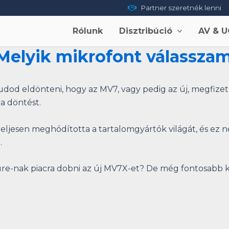
Partner szeretnék lenni
Rólunk
Disztribúció
AV & U
elyik mikrofont válassza
udod eldönteni, hogy az MV7, vagy pedig az új, megfize
a döntést.
ljesen meghódította a tartalomgyártók világát, és ez n
.
hure-nak piacra dobni az új MV7X-et? De még fontosabb k