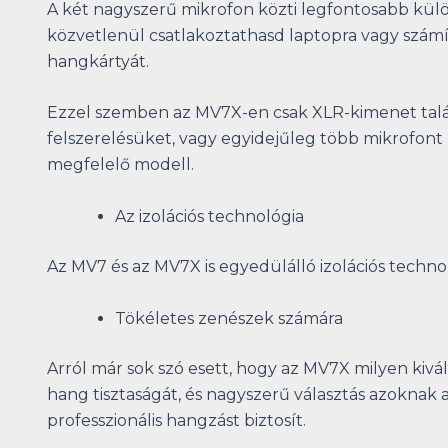
A két nagyszerű mikrofon közti legfontosabb külö
közvetlenül csatlakoztathasd laptopra vagy szám
hangkártyát.
Ezzel szemben az MV7X-en csak XLR-kimenet találh
felszerelésüket, vagy egyidejűleg több mikrofont
megfelelő modell.
Az izolációs technológia
Az MV7 és az MV7X is egyedülálló izolációs technol
Tökéletes zenészek számára
Arról már sok szó esett, hogy az MV7X milyen kivá
hang tisztaságát, és nagyszerű választás azoknak 
professzionális hangzást biztosít.