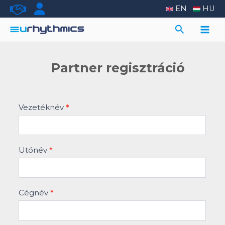
Skip
EN
HU
to
Search
content
Main
Men
Partner regisztráció
Partner
Vezetéknév
*
regisztrációs
űrlap
Utónév
*
Cégnév
*