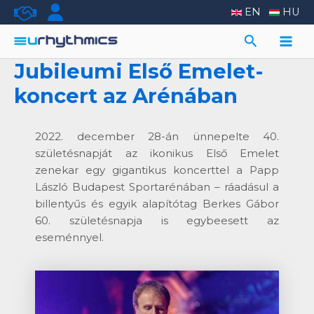
Skip
EN
HU
to
Search
content
Main
Jubileumi Első Emelet-
Men
koncert az Arénában
2022. december 28-án ünnepelte 40.
születésnapját az ikonikus Első Emelet
zenekar egy gigantikus koncerttel a Papp
László Budapest Sportarénában – ráadásul a
billentyűs és egyik alapítótag Berkes Gábor
60. születésnapja is egybeesett az
eseménnyel.