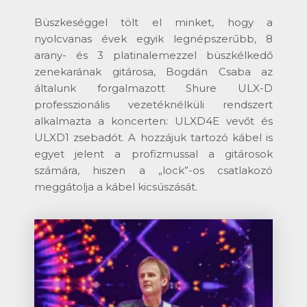
Büszkeséggel tölt el minket, hogy a
nyolcvanas évek egyik legnépszerűbb, 8
arany- és 3 platinalemezzel büszkélkedő
zenekarának gitárosa, Bogdán Csaba az
általunk forgalmazott Shure ULX-D
professzionális vezetéknélküli rendszert
alkalmazta a koncerten: ULXD4E vevőt és
ULXD1 zsebadót. A hozzájuk tartozó kábel is
egyet jelent a profizmussal a gitárosok
számára, hiszen a „lock”-os csatlakozó
meggátolja a kábel kicsúszását.