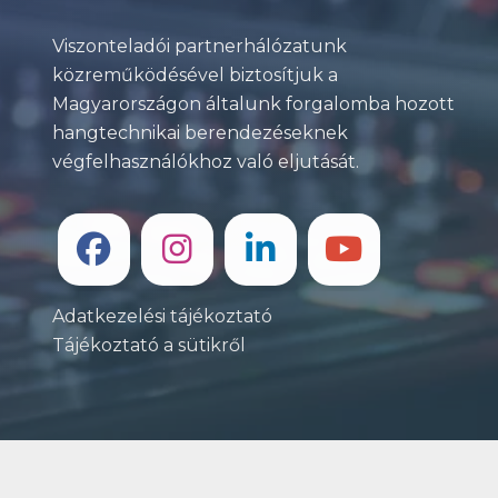
Viszonteladói partnerhálózatunk
közreműködésével biztosítjuk a
Magyarországon általunk forgalomba hozott
hangtechnikai berendezéseknek
végfelhasználókhoz való eljutását.
Adatkezelési tájékoztató
Tájékoztató a sütikről
©2026 Eurhythmics Kft. - Minden jog fenntartva