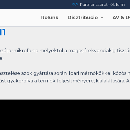
Partner szeretnék lenni
Rólunk
Disztribúció
AV & U
11
átormikrofon a mélyektől a magas frekvenciákig tisztán 
e.
esztelése azok gyártása során. Ipari mérnökökkel közös
st gyakorolva a termék teljesítményére, kialakítására. A