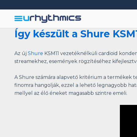
Skip
to
content
Így készült a Shure KSM
Az új
Shure
KSM11 vezetéknélküli cardioid kondenz
streamekhez, események rögzítéséhez kifejlesztv
A Shure számára alapvető kritérium a termékek t
finomra hangolják, ezzel a lehető legnagyobb hatá
mellyel az élő éneket magasabb szintre emeli.