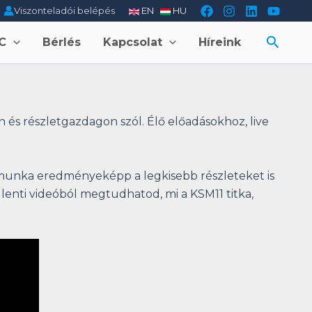
Viszonteladói belépés
EN
HU
Searc
C
Bérlés
Kapcsolat
Híreink
és részletgazdagon szól. Élő előadásokhoz, live
 munka eredményeképp a legkisebb részleteket is
 lenti videóból megtudhatod, mi a KSM11 titka,