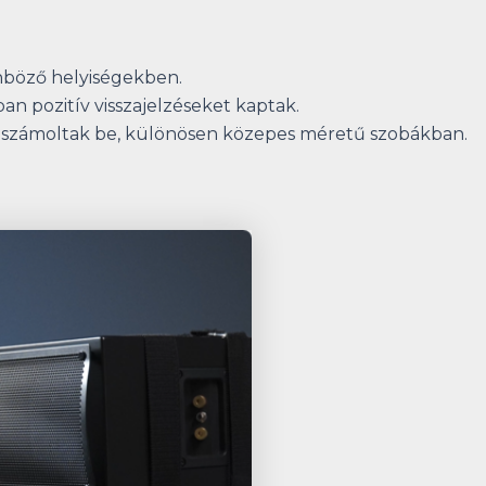
nböző helyiségekben.
an pozitív visszajelzéseket kaptak.
l számoltak be, különösen közepes méretű szobákban.