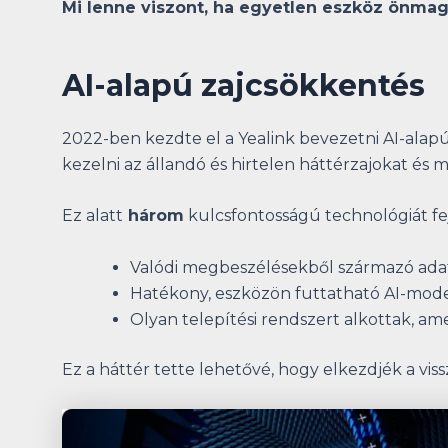
Mi lenne viszont, ha egyetlen eszköz önmag
AI-alapú zajcsökkentés
2022-ben kezdte el a Yealink bevezetni AI-alap
kezelni az állandó és hirtelen háttérzajokat és 
Ez alatt
három
kulcsfontosságú technológiát fej
Valódi megbeszélésekből származó adat
Hatékony, eszközön futtatható AI-mode
Olyan telepítési rendszert alkottak, am
Ez a háttér tette lehetővé, hogy elkezdjék a vi