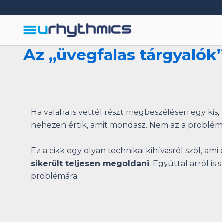
Skip
to
content
Az „üvegfalas tárgyaló
Ha valaha is vettél részt megbeszélésen egy kis
nehezen értik, amit mondasz. Nem az a probléma
Ez a cikk egy olyan technikai kihívásról szól, a
sikerült teljesen megoldani
. Egyúttal arról is
problémára.