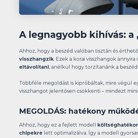
A legnagyobb kihívás: a 
Ahhoz, hogy a beszéd valóban tisztán és érthető
visszhangzik
. Ezek a korai visszhangok annyir
eltávolítani
, anélkül hogy torzítanánk a beszé
Többféle megoldást is kipróbáltak, mire végül 
visszhangot jelentősen csökkenti – mindezt minim
MEGOLDÁS: hatékony működé
Ahhoz, hogy ez a fejlett modell
költséghatékon
chipekre
lett optimalizálva. Így a modell gyo