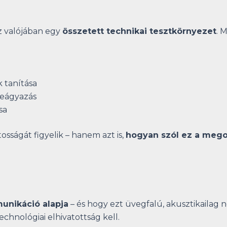
az valójában egy
összetett technikai tesztkörnyezet
. 
 tanítása
beágyazás
sa
sságát figyelik – hanem azt is,
hogyan szól ez a mego
munikáció alapja
– és hogy ezt üvegfalú, akusztikailag
chnológiai elhivatottság kell.