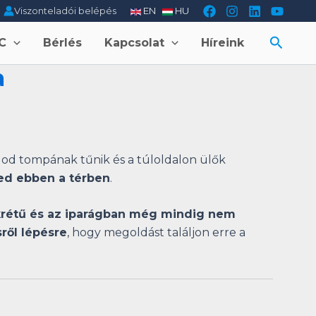
Viszonteladói belépés
EN
HU
Searc
C
Bérlés
Kapcsolat
Híreink
a
ngod tompának tűnik és a túloldalon ülők
ed ebben a térben
.
krétű és az iparágban még mindig nem
sről lépésre
, hogy megoldást találjon erre a