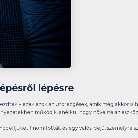
épésről lépésre
ezdték – ezek azok az utórezgések, amik még akkor is h
 környezetekben működik, anélkül hogy növelné az eszköz
 modelljüket finomították és egy valós idejű, személyre s