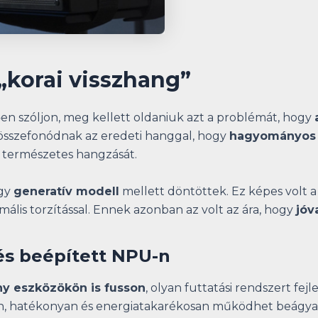
„korai visszhang”
en szóljon, meg kellett oldaniuk azt a problémát, hogy
a összefonódnak az eredeti hanggal, hogy
hagyományos 
d természetes hangzását.
egy
generatív modell
mellett döntöttek. Ez képes volt a
ális torzítással. Ennek azonban az volt az ára, hogy
jóv
s beépített NPU-n
y eszközökön is fusson
, olyan futtatási rendszert fej
rsan, hatékonyan és energiatakarékosan működhet beágya