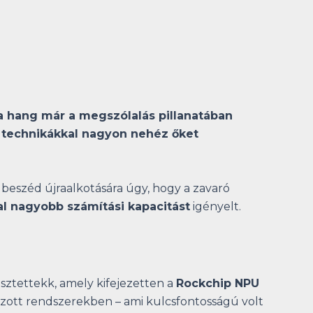
a hang már a megszólalás pillanatában
technikákkal nagyon nehéz őket
 beszéd újraalkotására úgy, hogy a zavaró
al nagyobb számítási kapacitást
igényelt.
lesztettekk, amely kifejezetten a
Rockchip NPU
zott rendszerekben – ami kulcsfontosságú volt