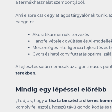
a termékhasználat szempontjából.
Ami elsőre csak egy átlagos tárgyalónak tűnik, 
hangolni:
Akusztikai mérnöki tervezés
Hangfelvételek gyűjtése és AI-modellek
Mesterséges intelligencia fejlesztés és 
Gyors és hatékony futtatás optimalizálá
A fejlesztés során nemcsak az algoritmusok ponto
terekben
.
Mindig egy lépéssel előrébb
„Tudjuk, hogy
a tiszta beszéd a sikeres kom
komoly fejlesztés, hosszú távú gondolkodás és te