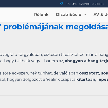
Partner szeretnék lenni
Rólunk
Disztribúció
AV & U
k” problémájának megoldás
, üvegfalú tárgyalóban, biztosan tapasztaltad már: a ha
, hogy túl halk vagy – hanem az,
ahogyan a hang terj
mi elsőre egyszerűnek tűnhet, de valójában
összetett, so
 szól, hogyan dolgozott a Yealink csapata
kitartóan, lépé