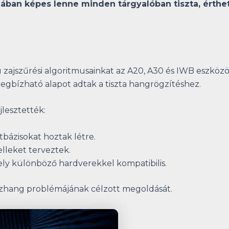
ában képes lenne minden tárgyalóban tiszta, érthet
ú zajszűrési algoritmusainkat az A20, A30 és IWB eszkö
megbízható alapot adtak a tiszta hangrögzítéshez.
lesztették:
bázisokat hoztak létre.
lleket terveztek.
ely különböző hardverekkel kompatibilis.
sszhang problémájának célzott megoldását.