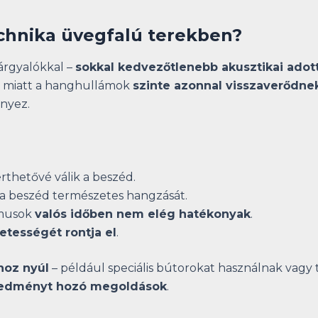
echnika üvegfalú terekben?
árgyalókkal –
sokkal kedvezőtlenebb akusztikai ado
a miatt a hanghullámok
szinte azonnal visszaverődne
nyez.
érthetővé válik a beszéd.
a beszéd természetes hangzását.
tmusok
valós időben nem elég hatékonyak
.
tességét rontja el
.
hoz nyúl
– például speciális bútorokat használnak vagy
eredményt hozó megoldások
.