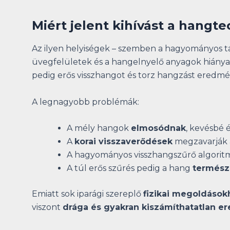
Miért jelent kihívást a hangt
Az ilyen helyiségek – szemben a hagyományos t
üvegfelületek és a hangelnyelő anyagok hiány
pedig erős visszhangot és torz hangzást eredmé
A legnagyobb problémák:
A mély hangok
elmosódnak
, kevésbé 
A
korai visszaverődések
megzavarják 
A hagyományos visszhangszűrő algori
A túl erős szűrés pedig a hang
természe
Emiatt sok iparági szereplő
fizikai megoldások
viszont
drága és gyakran kiszámíthatatlan 