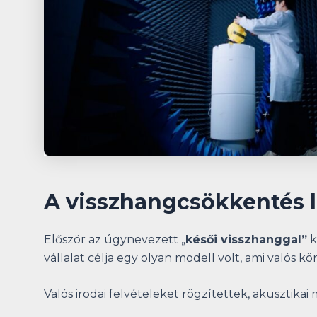
A visszhangcsökkentés l
Először az úgynevezett „
késői visszhanggal”
k
vállalat célja egy olyan modell volt, ami valós
Valós irodai felvételeket rögzítettek, akusztikai