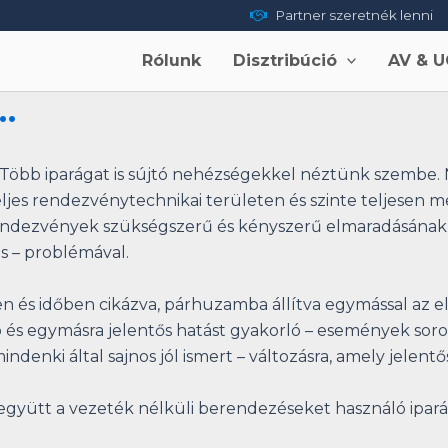
Partner szeretnék lenni
Rólunk
Disztribúció
AV & U
…
Több iparágat is sújtó nehézségekkel néztünk szembe. 
ljes rendezvénytechnikai területen és szinte teljesen me
rendezvények szükségszerű és kényszerű elmaradásának 
s – problémával.
en és időben cikázva, párhuzamba állítva egymással az el
 és egymásra jelentős hatást gyakorló – események sor
denki által sajnos jól ismert – változásra, amely jelentő
 együtt a vezeték nélküli berendezéseket használó ipar