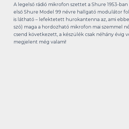
A legelső rádió mikrofon szettet a Shure 1953-ban
első Shure Model 99 névre hallgató modulátor foko
is látható – lefektetett hurokantenna az, ami eb
szó) maga a hordozható mikrofon mai szemmel nézv
csend következett, a készülék csak néhány évig vo
megjelent még valami!