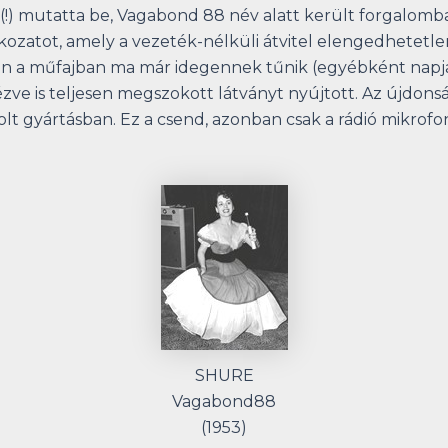
 (!) mutatta be, Vagabond 88 név alatt került forgalomba
zatot, amely a vezeték-nélküli átvitel elengedhetetlen 
ben a műfajban ma már idegennek tűnik (egyébként napja
e is teljesen megszokott látványt nyújtott. Az újdonsá
lt gyártásban. Ez a csend, azonban csak a rádió mikrofo
SHURE
Vagabond88
(1953)