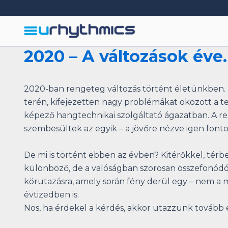
Skip
to
content
2020 – A változások éve
2020-ban rengeteg változás történt életünkben. 
terén, kifejezetten nagy problémákat okozott a te
képező hangtechnikai szolgáltató ágazatban. A 
szembesültek az egyik – a jövőre nézve igen fonto
De mi is történt ebben az évben? Kitérőkkel, térb
különböző, de a valóságban szorosan összefonódó
körutazásra, amely során fény derül egy – nem a min
évtizedben is.
Nos, ha érdekel a kérdés, akkor utazzunk tovább