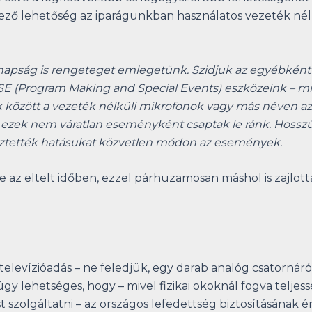
etkező lehetőség az iparágunkban használatos vezeték n
apság is rengeteget emlegetünk. Szidjuk az egyébként m
t PMSE (Program Making and Special Events) eszközeink –
 között a vezeték nélküli mikrofonok vagy más néven az 
 ezek nem váratlan eseményként csaptak le ránk. Hosszú é
ztették hatásukat közvetlen módon az események.
 az eltelt időben, ezzel párhuzamosan máshol is zajlot
televízióadás – ne feledjük, egy darab analóg csatornár
gy lehetséges, hogy – mivel fizikai okoknál fogva telje
szolgáltatni – az országos lefedettség biztosításának 