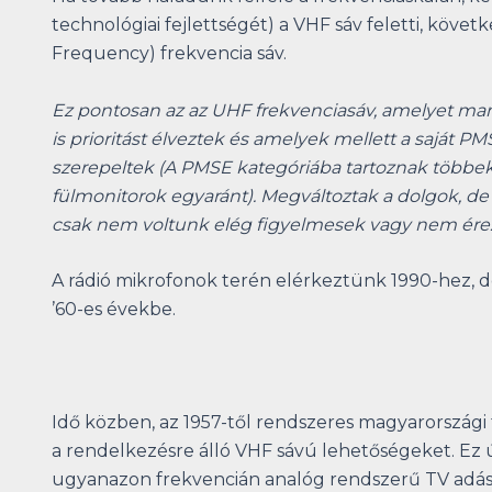
technológiai fejlettségét) a VHF sáv feletti, köv
Frequency) frekvencia sáv.
Ez pontosan az az UHF frekvenciasáv, amelyet man
is prioritást élveztek és amelyek mellett a sajá
szerepeltek (A PMSE kategóriába tartoznak többek
fülmonitorok egyaránt). Megváltoztak a dolgok, de
csak nem voltunk elég figyelmesek vagy nem ére
A rádió mikrofonok terén elérkeztünk 1990-hez, de
’60-es évekbe.
Idő közben, az 1957-től rendszeres magyarországi 
a rendelkezésre álló VHF sávú lehetőségeket. Ez ú
ugyanazon frekvencián analóg rendszerű TV adást 