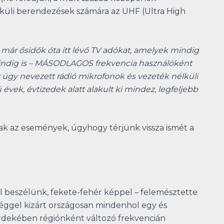
élküli berendezések számára az UHF (Ultra High
ár ősidők óta itt lévő TV adókat, amelyek mindig
 mindig is – MÁSODLAGOS frekvencia használóként
úgy nevezett rádió mikrofonok és vezeték nélküli
vek, évtizedek alatt alakult ki mindez, legfeljebb
tak az események, úgyhogy térjünk vissza ismét a
ól beszélünk, fekete-fehér képpel – felemésztette
sséggel kizárt országosan mindenhol egy és
érdekében régiónként változó frekvencián