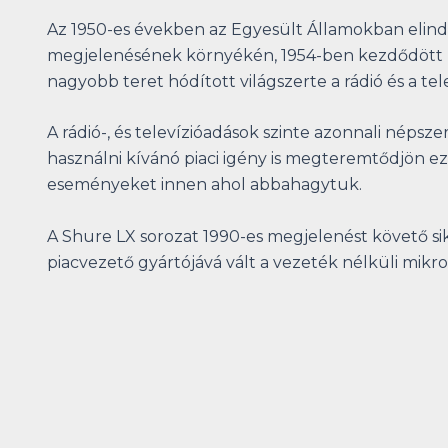
Az 1950-es években az Egyesült Államokban elindu
megjelenésének környékén, 1954-ben kezdődött Mag
nagyobb teret hódított világszerte a rádió és a tel
A rádió-, és televízióadások szinte azonnali népsz
használni kívánó piaci igény is megteremtődjön e
eseményeket innen ahol abbahagytuk.
A Shure LX sorozat 1990-es megjelenést követő sik
piacvezető gyártójává vált a vezeték nélküli mikro