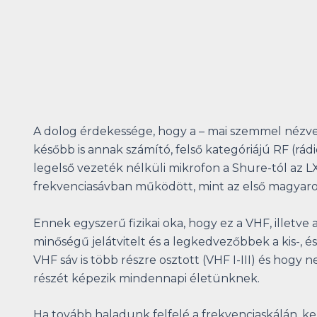
A dolog érdekessége, hogy a – mai szemmel nézve
később is annak számító, felső kategóriájú RF (rád
legelső vezeték nélküli mikrofon a Shure-tól az
frekvenciasávban működött, mint az első magyarors
Ennek egyszerű fizikai oka, hogy ez a VHF, illetve
minőségű jelátvitelt és a legkedvezőbbek a kis-,
VHF sáv is több részre osztott (VHF I-III) és hogy 
részét képezik mindennapi életünknek.
Ha tovább haladunk felfelé a frekvenciaskálán, 