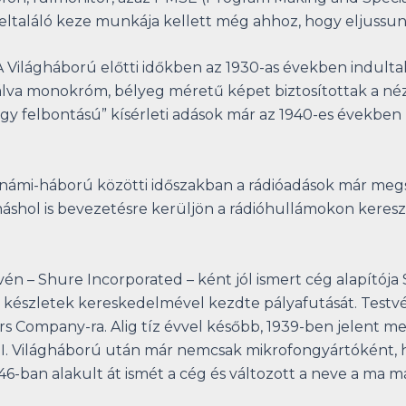
találó keze munkája kellett még ahhoz, hogy eljussunk
A Világháború előtti időkben az 1930-as években indulta
lva monokróm, bélyeg méretű képet biztosítottak a néz
nagy felbontású” kísérleti adások már az 1940-es évekbe
etnámi-háború közötti időszakban a rádióadások már meg
shol is bevezetésre kerüljön a rádióhullámokon kereszt
vén – Shure Incorporated – ként jól ismert cég alapító
tő készletek kereskedelmével kezdte pályafutását. Testv
ers Company-ra. Alig tíz évvel később, 1939-ben jelent 
a II. Világháború után már nemcsak mikrofongyártókén
946-ban alakult át ismét a cég és változott a neve a ma 