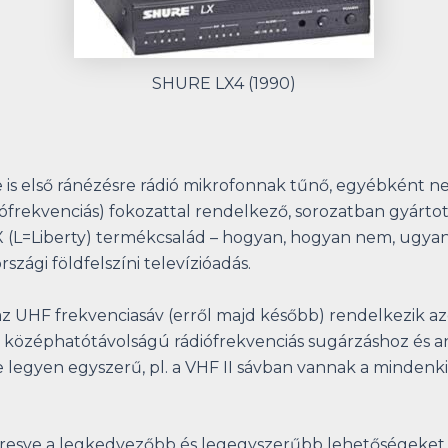
SHURE LX4 (1990)
 is első ránézésre rádió mikrofonnak tűnő, egyébként 
iófrekvenciás) fokozattal rendelkező, sorozatban gyártot
 LX (L=Liberty) termékcsalád – hogyan, hogyan nem, ugy
zági földfelszíni televízióadás.
 az UHF frekvenciasáv (erről majd később) rendelkezik az
 és középhatótávolságú rádiófrekvenciás sugárzáshoz és
ne legyen egyszerű, pl. a VHF II sávban vannak a mindenki 
keresve a legkedvezőbb és legegyszerűbb lehetőségeket