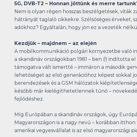
5G, DVB-T2 – Honnan jöttünk és merre tartunk
Nem is olyan régen hosszas beszélgetések, viták za
hátrányát taglaló cikkekre. Szélsőséges érveket, 
adókhoz? Egyáltalán, hogy jön ez a vezeték nélk
Kezdjük – majdnem – az elején
A mobilkommunikáció polgári környezetbe való int
a skandináv országokban 1981 – ben (!) indította e
támogatva vált ismertté – immáron a második gen
lehetőséget az első generációhoz képest sokkal 
berendezések és a GSM hálózatok kiépítetlensége
később már kielégíthetetlennek tűnő – növekedése 
fejlődéshez.
Míg Európában a skandináv országok, úgy Európán 
Magyarországon is a nagy nevű – korábban itthon fő
amerikai vegyesvállalat is az első magyarországi p