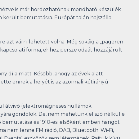
l nézve is már hordozhatónak mondható készülék
 került bemutatásra. Európát talán hajszállal
e azt várni lehetett volna. Még sokáig a „pageren
 kapcsolati forma, ehhez persze odaát hozzájárult
ony díja miatt. Később, ahogy az évek alatt
te ennek a helyét is az azonnali kétirányú
lkül átvivő (elektromágneses hullámok
ányára gondolok. De, nem mehetünk el szó nélkül e
énő bemutatása és 1910-es, elsőként emberi hangot
 ma nem lenne FM rádió, DAB, Bluetooth, Wi-Fi,
l Events) eszközök sem léteznének. Rajtuk kívül,