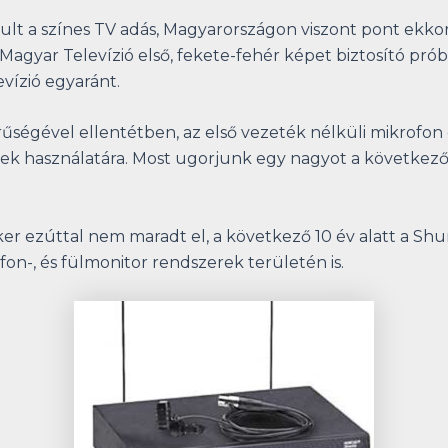
lt a színes TV adás, Magyarországon viszont pont ekkort
yar Televízió első, fekete-fehér képet biztosító próbaa
evízió egyaránt.
erűségével ellentétben, az első vezeték nélküli mikrofon
zek használatára. Most ugorjunk egy nagyot a következ
er ezúttal nem maradt el, a következő 10 év alatt a Shu
fon-, és fülmonitor rendszerek területén is.