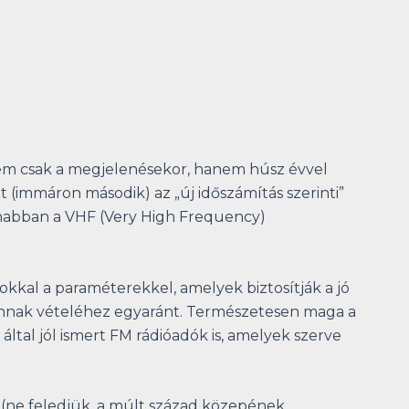
nem csak a megjelenésekor, hanem húsz évvel
t (immáron második) az „új időszámítás szerinti”
anabban a VHF (Very High Frequency)
okkal a paraméterekkel, amelyek biztosítják a jó
 annak vételéhez egyaránt. Természetesen maga a
által jól ismert FM rádióadók is, amelyek szerve
 (ne feledjük, a múlt század közepének