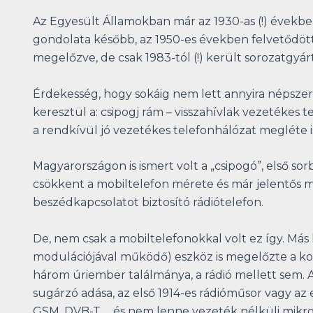
Az Egyesült Államokban már az 1930-as (!) évekb
gondolata később, az 1950-es években felvetődött
megelőzve, de csak 1983-tól (!) került sorozatgyá
Érdekesség, hogy sokáig nem lett annyira népszer
keresztül a: csipogj rám – visszahívlak vezetékes
a rendkívül jó vezetékes telefonhálózat megléte i
Magyarországon is ismert volt a „csipogó”, első sor
csökkent a mobiltelefon mérete és már jelentős m
beszédkapcsolatot biztosító rádiótelefon.
De, nem csak a mobiltelefonokkal volt ez így. Más
modulációjával működő) eszköz is megelőzte a kor
három úriember találmánya, a rádió mellett sem. A 
sugárzó adása, az első 1914-es rádióműsor vagy az
GSM, DVB-T…. és nem lenne vezeték nélküli mikro