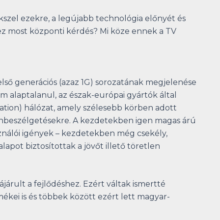
ékszel ezekre, a legújabb technológia előnyét és
 ez most központi kérdés? Mi köze ennek a TV
első generációs (azaz 1G) sorozatának megjelenése
em alaptalanul, az észak-európai gyártók által
tion) hálózat, amely szélesebb körben adott
fonbeszélgetésekre. A kezdetekben igen magas árú
ználói igények – kezdetekben még csekély,
pot biztosítottak a jövőt illető töretlen
rult a fejlődéshez. Ezért váltak ismertté
mékei is és többek között ezért lett magyar-