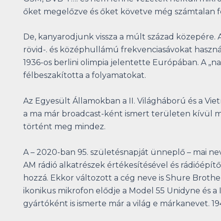
őket megelőzve és őket követve még számtalan fel
De, kanyarodjunk vissza a múlt század közepére. 
rövid-. és középhullámú frekvenciasávokat haszná
1936-os berlini olimpia jelentette Európában. A „
félbeszakította a folyamatokat.
Az Egyesült Államokban a II. Világháború és a Vi
a ma már broadcast-ként ismert területen kívül má
történt meg mindez.
A – 2020-ban 95. születésnapját ünneplő – mai ne
AM rádió alkatrészek értékesítésével és rádióépí
hozzá. Ekkor változott a cég neve is Shure Broth
ikonikus mikrofon elődje a Model 55 Unidyne és 
gyártóként is ismerte már a világ e márkanevet. 1