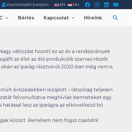
Viszonteladói belépés
EN
HU
Searc
C
Bérlés
Kapcsolat
Híreink
Nagy változást hozott ez az év a rendezvények
gállt az élet az élő produkciók szerves részét
okán az iparág résztvevői 2020-ban még nem is
múlt évtizedekben lezajlott – látszólag teljesen
ozatát felvonultatva meghívlak benneteket egy
s hatással lesz az iparágra az elkövetkező bő
ágak között. Remélem nem fogsz csalódni!