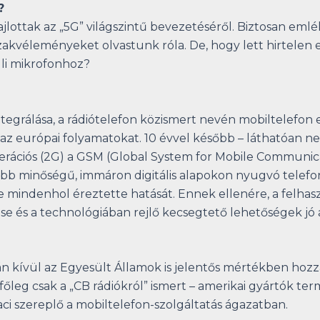
?
jlottak az „5G” világszintű bevezetéséről. Biztosan eml
szakvéleményeket olvastunk róla. De, hogy lett hirtelen
üli mikrofonhoz?
egrálása, a rádiótelefon közismert nevén mobiltelefon 
l az európai folyamatokat. 10 évvel később – láthatóan n
erációs (2G) a GSM (Global System for Mobile Communica
jobb minőségű, immáron digitális alapokon nyugvó tele
 mindenhol éreztette hatását. Ennek ellenére, a felhas
és a technológiában rejlő kecsegtető lehetőségek jó ala
kívül az Egyesült Államok is jelentős mértékben hozzájá
leg csak a „CB rádiókról” ismert – amerikai gyártók ter
iaci szereplő a mobiltelefon-szolgáltatás ágazatban.