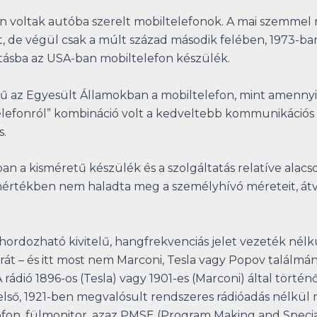
en voltak autóba szerelt mobiltelefonok. A mai szemme
, de végül csak a múlt század második felében, 1973-ban
rtásba az USA-ban mobiltelefon készülék.
ű az Egyesült Államokban a mobiltelefon, mint amennyir
 telefonról” kombináció volt a kedveltebb kommunikációs
s.
ban a kisméretű készülék és a szolgáltatás relatíve alacs
értékben nem haladta meg a személyhívó méreteit, átvet
 hordozható kivitelű, hangfrekvenciás jelet vezeték né
át – és itt most nem Marconi, Tesla vagy Popov találm
rádió 1896-os (Tesla) vagy 1901-es (Marconi) által tört
 első, 1921-ben megvalósult rendszeres rádióadás nélkül
fon, fülmonitor, azaz PMSE (Program Making and Specia