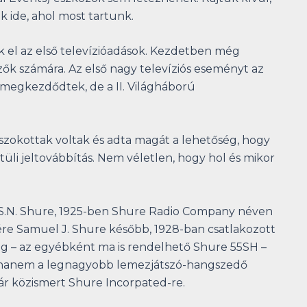
 ide, ahol most tartunk.
k el az első televízióadások. Kezdetben még
ők számára. Az első nagy televíziós eseményt az
n megkezdődtek, de a II. Világháború
szokottak voltak és adta magát a lehetőség, hogy
üli jeltovábbítás. Nem véletlen, hogy hol és mikor
ja S.N. Shure, 1925-ben Shure Radio Company néven
ére Samuel J. Shure később, 1928-ban csatlakozott
meg – az egyébként ma is rendelhető Shure 55SH –
t, hanem a legnagyobb lemezjátszó-hangszedő
már közismert Shure Incorpated-re.